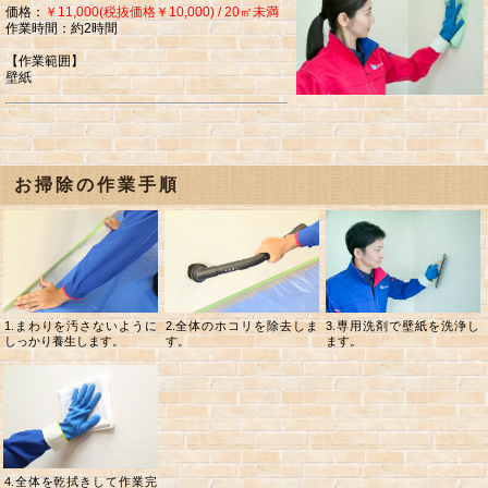
価格：
￥11,000(税抜価格￥10,000) / 20㎡未満
作業時間：約2時間
【作業範囲】
壁紙
お掃除の作業手順
1.まわりを汚さないように
2.全体のホコリを除去しま
3.専用洗剤で壁紙を洗浄し
しっかり養生します。
す。
ます。
4.全体を乾拭きして作業完