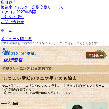
店舗案内
換気扇フィルター定期交換サービス
エアコン2027年問題
ご注文の流れ
お問い合わせ
ホーム
メニューを閉じる
パネルの開閉は左右のスワイプ操作（フリック）でも行うことができます
金沢示野店
壁紙クリーニング 20㎡未満同額
しつこい壁紙のヤニや手アカも除去
ヤニ・手アカ、ホコリなどのしつこい汚れも、おそうじ本舗のクロスクリーニ
ングで徹底除去できます。
1度でキレイになり、お部屋の印象が明るくなります。
サービス情報