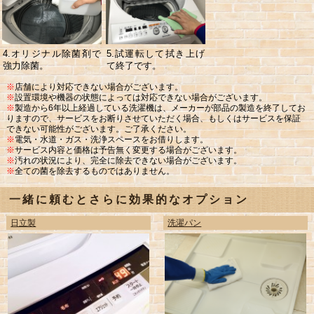
4.オリジナル除菌剤で
5.試運転して拭き上げ
強力除菌。
て終了です。
※
店舗により対応できない場合がございます。
※
設置環境や機器の状態によっては対応できない場合がございます。
※
製造から6年以上経過している洗濯機は、メーカーが部品の製造を終了してお
りますので、サービスをお断りさせていただく場合、もしくはサービスを保証
できない可能性がございます。ご了承ください。
※
電気・水道・ガス・洗浄スペースをお借りします。
※
サービス内容と価格は予告無く変更する場合がございます。
※
汚れの状況により、完全に除去できない場合がございます。
※
全ての菌を除去するものではありません。
一緒に頼むとさらに効果的なオプション
日立製
洗濯パン