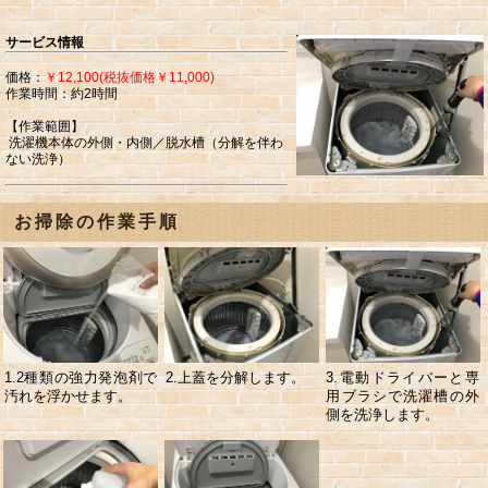
サービス情報
価格：
￥12,100(税抜価格￥11,000)
作業時間：約2時間
【作業範囲】
洗濯機本体の外側・内側／脱水槽（分解を伴わ
ない洗浄）
お掃除の作業手順
1.2種類の強力発泡剤で
2.上蓋を分解します。
3.電動ドライバーと専
汚れを浮かせます。
用ブラシで洗濯槽の外
側を洗浄します。