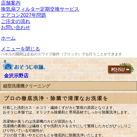
店舗案内
換気扇フィルター定期交換サービス
エアコン2027年問題
ご注文の流れ
お問い合わせ
ホーム
メニューを閉じる
パネルの開閉は左右のスワイプ操作（フリック）でも行うことができます
金沢示野店
縦型洗濯機クリーニング
プロの徹底洗浄・除菌で清潔なお洗濯を
付着した洗剤カス・ホコリ・繊維くずがカビ繁殖の原因となります。
おそうじ本舗では、オリジナル除菌剤と専用器材でしっかり除菌洗浄します。
洗濯物が臭うのは洗濯機のカビが原因かも！
洗濯槽の裏側には繊維くずや洗剤カスをエサにして繁殖したカビがびっしりこ
びり付いている可能性が。
プロの技で臭いやカビのもとを徹底的に除菌洗浄いたします。